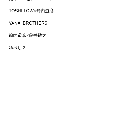
TOSHI-LOW×箭内道彦
YANAI BROTHERS
箭内道彦×藤井敬之
ゆべしス